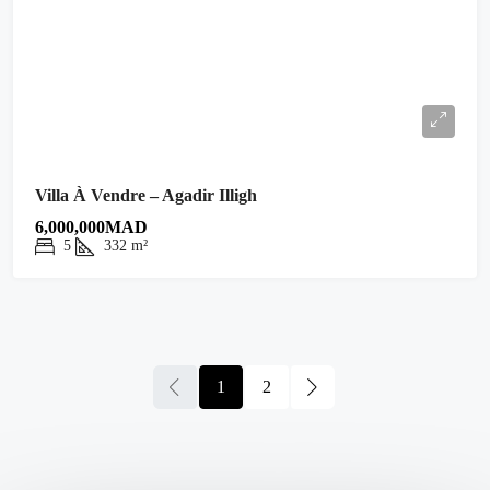
Villa À Vendre – Agadir Illigh
6,000,000MAD
5
332
m²
1
2