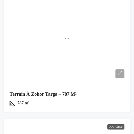
Terrain À Zohor Targa – 787 M²
787
m²
LOCATION