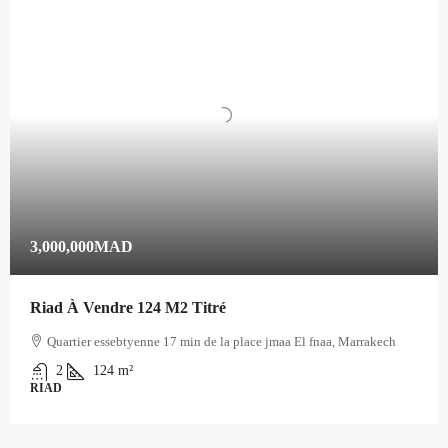
3,000,000MAD
Riad À Vendre 124 M2 Titré
Quartier essebtyenne 17 min de la place jmaa El fnaa, Marrakech
2
124
m²
RIAD