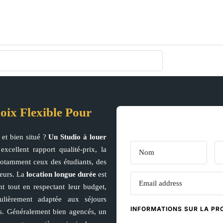
oix Flexible Pour
 et bien situé ?
Un
Studio à louer
excellent rapport qualité-prix, la
otamment ceux des étudiants, des
seurs. La
location longue durée
est
nt tout en respectant leur budget,
ulièrement adaptée aux séjours
INFORMATIONS SUR LA PR
s. Généralement bien agencés, un